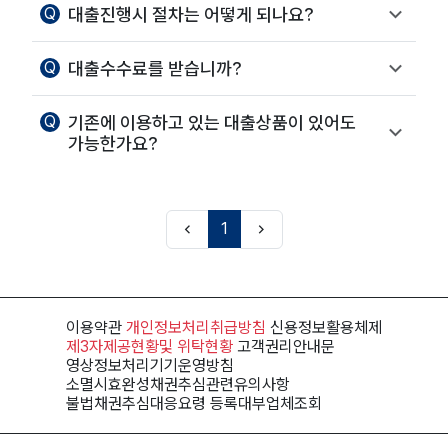
Q
대출진행시 절차는 어떻게 되나요?
Q
대출수수료를 받습니까?
Q
기존에 이용하고 있는 대출상품이 있어도
가능한가요?
1
이용약관
개인정보처리
취급방침
신용정보
활용체제
제3자제공현황
및 위탁현황
고객권리
안내문
영상정보처리기기
운영방침
소멸시효완성채권
추심관련유의사항
불법채권추심
대응요령
등록대부
업체조회