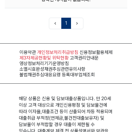
1
이용약관
개인정보처리
취급방침
신용정보
활용체제
제3자제공현황
및 위탁현황
고객권리
안내문
영상정보처리기기
운영방침
소멸시효완성채권
추심관련유의사항
불법채권추심
대응요령
등록대부
업체조회
해당 상품은 신용 및 담보대출상품입니다. 만 20세
이상 고객 대상으로 개인신용평점 및 담보물건에
따라 이자율,대출조건 등이 산출되어 차등 적용되며
대출취급 부적정(연체금,불건전대출보유자) 및
담보물이 부적합할 경우 대출이 제한될 수
있습니다. 대출계약 체결 전 상품설명서와 약관을