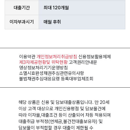
대출기간
최대 120개월
이자부과시기
매월 후취
이용약관
개인정보처리
취급방침
신용정보
활용체제
제3자제공현황
및 위탁현황
고객권리
안내문
영상정보처리기기
운영방침
소멸시효완성채권
추심관련유의사항
불법채권추심
대응요령
등록대부
업체조회
해당 상품은 신용 및 담보대출상품입니다. 만 20세
이상 고객 대상으로 개인신용평점 및 담보물건에
따라 이자율,대출조건 등이 산출되어 차등 적용되며
대출취급 부적정(연체금,불건전대출보유자) 및
담보물이 부적합할 경우 대출이 제한될 수