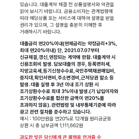
있습니다. 대출계약 체결 전 상품설명서와 약관을
읽어 보시기 바랍니다. 금융소비자는 관계법령에
따라 해당상품 또는 서비스에 대하여 설명을 받을
권리가 있으며, 그 설명을 충분히 이해한 후
거래하시기 바랍니다.
대출금리 연20%이내(연체금리는 약정금리+3%,
최대 연20%이내) 단, 2021.07.07부터
신규체결,갱신,연장되는 계약에 한함. 대출계약 시
신용조회비 발생. 담보대출의 경우, 등록면허세,
지방교육세,등기신청수수료,국민주택채권매입비,
증지대,확인서면비,주소변경비,근저당권 말소 등
발생. 대출 실행 후 3년 이내 조기 상환 시
조기상환수수료 최대 3%이내 발생.(기 납입이자와
조기상환수수료를 합산한 금액이 연20%를
초과하지 않음). 관련법령 및 내부통제기준에 따라
광고 관련 절차를 준수하고 있습니다.
예시 : 100만원을 연20%로 12개월 원리금균등
상환 시 총 납부금액 1,111,662원
과도한 빚은 당신에게 큰 불행을 안겨줄 수