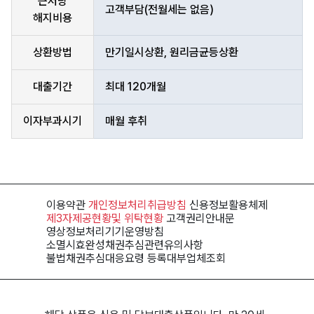
근저당
고객부담(전월세는 없음)
해지비용
상환방법
만기일시상환, 원리금균등상환
대출기간
최대 120개월
이자부과시기
매월 후취
이용약관
개인정보처리
취급방침
신용정보
활용체제
제3자제공현황
및 위탁현황
고객권리
안내문
영상정보처리기기
운영방침
소멸시효완성채권
추심관련유의사항
불법채권추심
대응요령
등록대부
업체조회