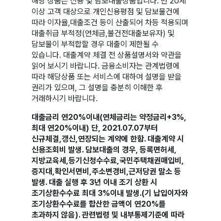
해당 상품은 신용 및 담보대출상품입니다. 만 20세
이상 고객 대상으로 개인신용평점 및 담보물건에
따라 이자율,대출조건 등이 산출되어 차등 적용되며
대출취급 부적정(연체금,불건전대출보유자) 및
담보물이 부적합할 경우 대출이 제한될 수
있습니다. 대출계약 체결 전 상품설명서와 약관을
읽어 보시기 바랍니다. 금융소비자는 관계법령에
따라 해당상품 또는 서비스에 대하여 설명을 받을
권리가 있으며, 그 설명을 충분히 이해한 후
거래하시기 바랍니다.
대출금리 연20%이내(연체금리는 약정금리+3%,
최대 연20%이내) 단, 2021.07.07부터
신규체결,갱신,연장되는 계약에 한함. 대출계약 시
신용조회비 발생. 담보대출의 경우, 등록면허세,
지방교육세,등기신청수수료,국민주택채권매입비,
증지대,확인서면비,주소변경비,근저당권 말소 등
발생. 대출 실행 후 3년 이내 조기 상환 시
조기상환수수료 최대 3%이내 발생.(기 납입이자와
조기상환수수료를 합산한 금액이 연20%를
초과하지 않음). 관련법령 및 내부통제기준에 따라